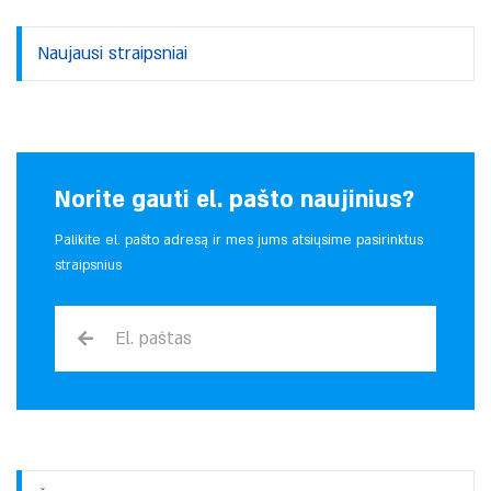
Naujausi straipsniai
Norite gauti el. pašto naujinius?
Palikite el. pašto adresą ir mes jums atsiųsime pasirinktus
straipsnius