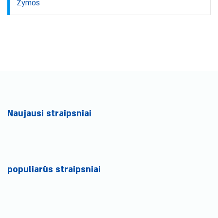
Žymos
Naujausi straipsniai
populiarūs straipsniai