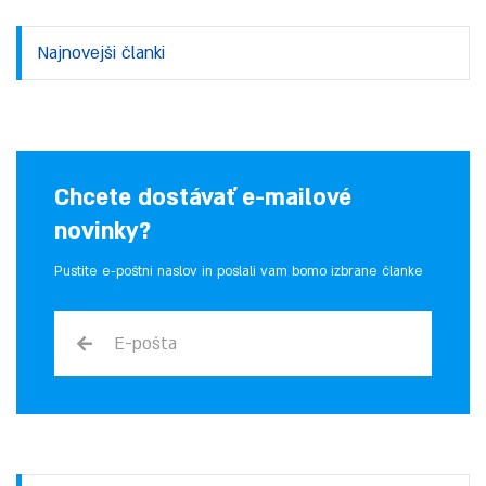
Najnovejši članki
Chcete dostávať e-mailové
novinky?
Pustite e-poštni naslov in poslali vam bomo izbrane članke